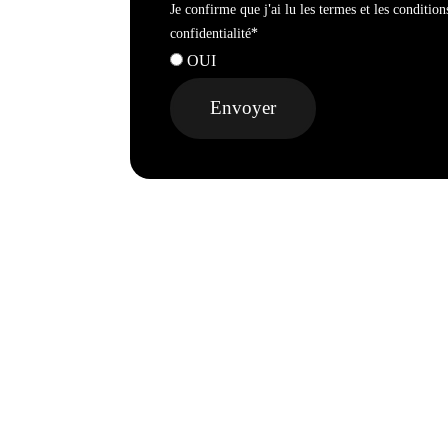
Je confirme que j'ai lu les termes et les condition
confidentialité*
OUI
Envoyer