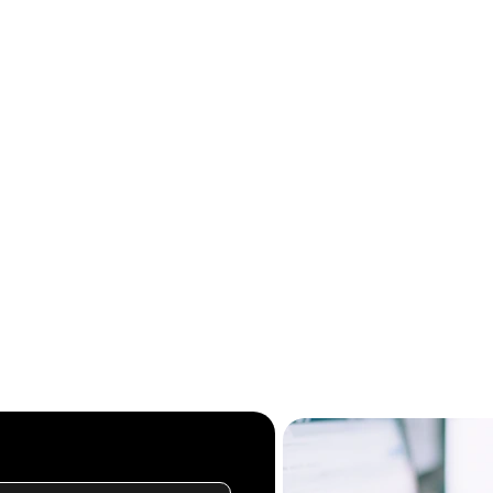
x t'inscrire? 
É
cris-moi