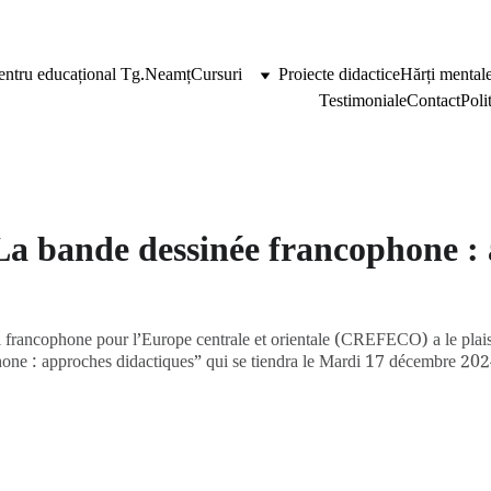
entru educațional Tg.Neamț
Cursuri
Proiecte didactice
Hărți mentale
Testimoniale
Contact
Poli
 bande dessinée francophone : 
l francophone pour l’Europe centrale et orientale (CREFECO) a le plaisi
one : approches didactiques” qui se tiendra le Mardi 17 décembre 202