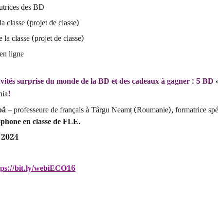
autrices des BD
 classe (projet de classe)
la classe (projet de classe)
en ligne
nvités surprise du monde de la BD et des cadeaux à gagner : 5 BD 
nia
!
bă
 – professeure de français à Târgu Neamț (Roumanie), formatrice spéci
ophone en classe de FLE.
 2024
tps://bit.ly/webiECO16