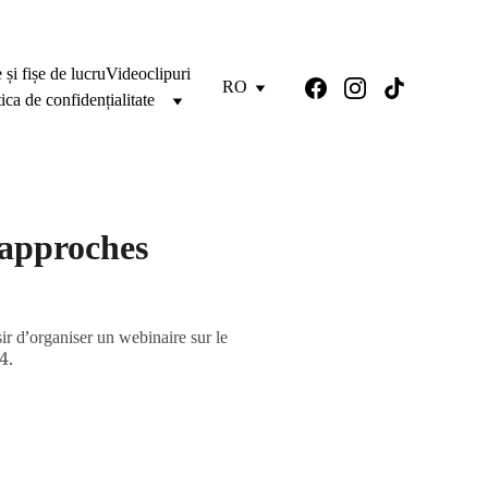
 și fișe de lucru
Videoclipuri
RO
tica de confidențialitate
approches
r d’organiser un webinaire sur le
4.