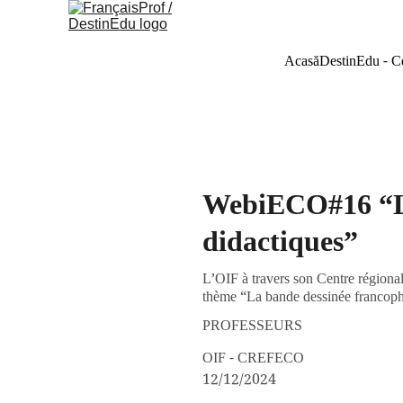
Acasă
DestinEdu - C
WebiECO#16 “La
didactiques”
L’OIF à travers son Centre régiona
thème “La bande dessinée francoph
PROFESSEURS
OIF - CREFECO
12/12/2024